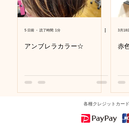
サロンの日々の出来事色々
講習会・レッスン
医療用
お客様
美容の色々・美容知識
地域の活動・ボランテ
5 日前
読了時間: 1分
3月18
アンブレラカラー☆
赤色
社員旅行
ヘアドネーション
河内長野市の色々
各種クレジットカー