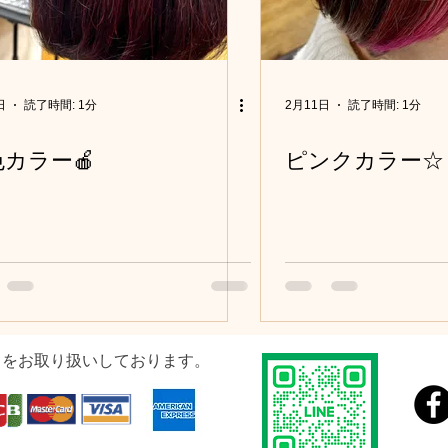
かつら(ウィッグ)の活動
成人式
卒業式・入学式
ィア・チャリティ
赤ちゃん筆
求人・採用情報
日
読了時間: 1分
2月11日
読了時間: 1分
カラー🍎
ピンクカラー☆
カラー
ドをお取り扱いしております。