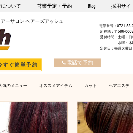
店について
営業予定・予約
Blog
採用サイ
ヘアーサロン ヘアーズアッシュ
電話番号：
所在地：〒586-00
​ ​受付時間：土曜・日
水曜・木曜・金曜：
定休日：毎週火
📞電話で予約
今すぐ簡単予約
人気のメニュー
オススメアイテム
カット
ヘアエステ
・縮毛矯正
セット・アップ・アレンジ