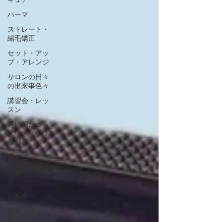
パーマ
ストレート・
縮毛矯正
セット・アッ
プ・アレンジ
サロンの日々
の出来事色々
講習会・レッ
スン
医療用かつら
(ウィッグ)の
活動
成人式
卒業式・入学
式
お客様
美容の色々・
美容知識