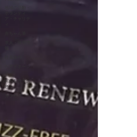
地域の活動・
ボランティ
ア・チャリテ
ィ
赤ちゃん筆
求人・採用情
報
社員旅行
ヘアドネーシ
ョン
河内長野市の
色々
カラー