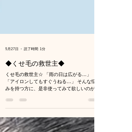
5月27日
読了時間: 1分
◆くせ毛の救世主◆
くせ毛の救世主☆ 「雨の日は広がる…」
「アイロンしてもすぐうねる…」 そんな悩
みを持つ方に、是非使ってみて欲しいのがこ
れ！ スティーブンノル フリッズフリーの
シャンプー＆トリートメント🛁 一番の驚き
は、乾かした後の「クセの伸び」 髪の芯ま
で潤いが浸透して、広がりやすい髪も素直に