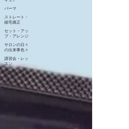
パーマ
ストレート・
縮毛矯正
セット・アッ
プ・アレンジ
サロンの日々
の出来事色々
講習会・レッ
スン
医療用かつら
(ウィッグ)の
活動
成人式
卒業式・入学
式
お客様
美容の色々・
美容知識