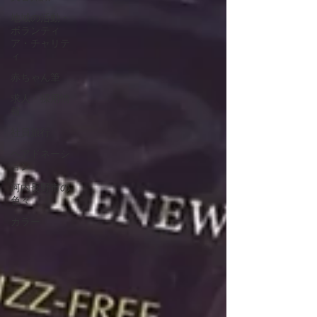
地域の活動・
ボランティ
ア・チャリテ
ィ
赤ちゃん筆
求人・採用情
報
社員旅行
ヘアドネーシ
ョン
河内長野市の
色々
カラー