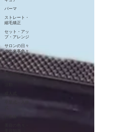
パーマ
ストレート・
縮毛矯正
セット・アッ
プ・アレンジ
サロンの日々
の出来事色々
講習会・レッ
スン
医療用かつら
(ウィッグ)の
活動
成人式
卒業式・入学
式
お客様
美容の色々・
美容知識