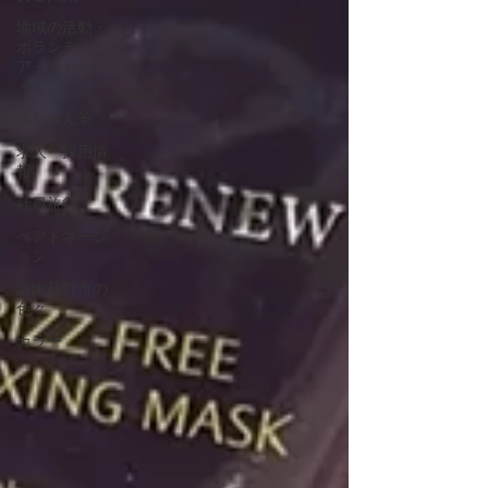
地域の活動・
ボランティ
ア・チャリテ
ィ
赤ちゃん筆
求人・採用情
報
社員旅行
ヘアドネーシ
ョン
河内長野市の
色々
カラー