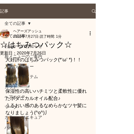
記事
全ての記事
ヘアーズアッシュ
全ての記事
2019年7月27日
読了時間: 1分
☆はちみつパック☆
お店からのお知らせ
更新日：
2020年7月26日
新メニューのご案内
大好評のはちみつパック(*‘ω‘ *)！！
人気のメニュー
オススメアイテム
カット
保湿性の高いハチミツと柔軟性に優れ
ヘアエステ
たボタニカルオイル配合♪
うるおい感のあるなめらかなツヤ髪に
マーブ
なりましょう(^o^)丿
カラー・マニキュア
パーマ