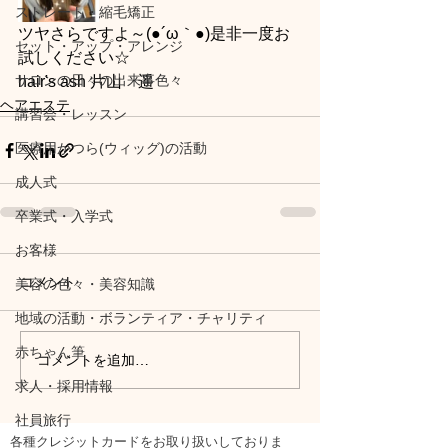
ストレート・縮毛矯正
ツヤさらですよ～(●´ω｀●)是非一度お
セット・アップ・アレンジ
試しください☆
サロンの日々の出来事色々
hair's ash 片山　遥
ヘアエステ
講習会・レッスン
医療用かつら(ウィッグ)の活動
成人式
卒業式・入学式
お客様
コメント
美容の色々・美容知識
地域の活動・ボランティア・チャリティ
赤ちゃん筆
コメントを追加…
求人・採用情報
社員旅行
各種クレジットカードをお取り扱いしておりま