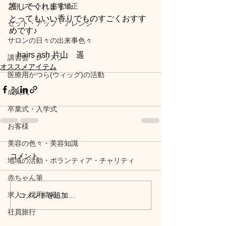
ストレート・縮毛矯正
護してくれます☆
とってもいい香りでものすごくおすす
セット・アップ・アレンジ
めです♪
サロンの日々の出来事色々
　hairs ash 片山　遥
講習会・レッスン
オススメアイテム
医療用かつら(ウィッグ)の活動
成人式
卒業式・入学式
お客様
美容の色々・美容知識
コメント
地域の活動・ボランティア・チャリティ
赤ちゃん筆
求人・採用情報
コメントを追加…
社員旅行