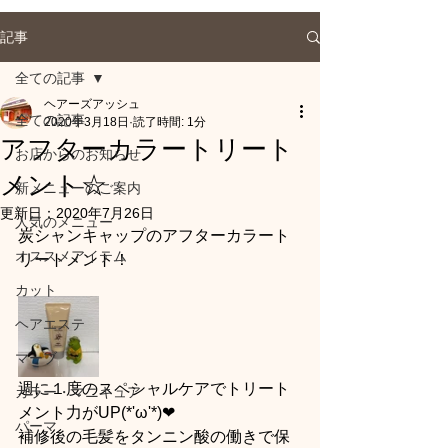
記事
全ての記事
ヘアーズアッシュ
全ての記事
2020年3月18日
読了時間: 1分
アフターカラートリート
お店からのお知らせ
メント☆
新メニューのご案内
更新日：
2020年7月26日
人気のメニュー
炭シャンキャップのアフターカラート
オススメアイテム
リートメント！
カット
ヘアエステ
マーブ
週に１度のスペシャルケアでトリート
カラー・マニキュア
メント力がUP(*'ω'*)❤
パーマ
補修後の毛髪をタンニン酸の働きで保