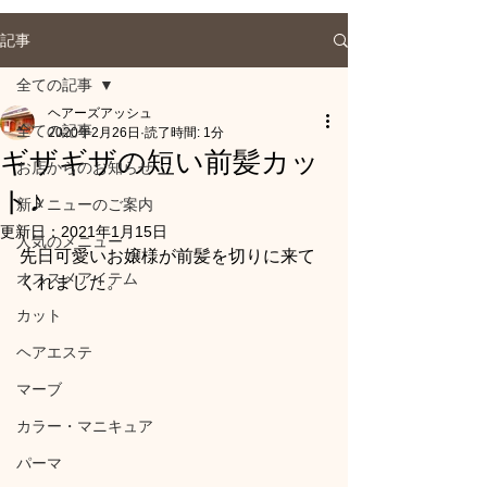
記事
全ての記事
ヘアーズアッシュ
全ての記事
2020年2月26日
読了時間: 1分
ギザギザの短い前髪カッ
お店からのお知らせ
ト♪
新メニューのご案内
更新日：
2021年1月15日
人気のメニュー
先日可愛いお嬢様が前髪を切りに来て
オススメアイテム
くれました。
カット
ヘアエステ
マーブ
カラー・マニキュア
パーマ