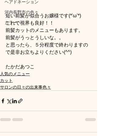
ヘアドネーション
河内長野市の色々
短い前髪が似合うお嬢様です(*'ω'*)
カラー
これで視界も良好！！
前髪カットのメニューもあります。
前髪がうっとうしいな。。
と思ったら、５分程度で終わりますの
で是非お立ちよりください(^^)
たかだあつこ
人気のメニュー
カット
サロンの日々の出来事色々