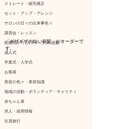
ストレート・縮毛矯正
セット・アップ・アレンジ
サロンの日々の出来事色々
講習会・レッスン
「ギザギザの短い前髪」がオーダーで
医療用かつら(ウィッグ)の活動
す。
成人式
卒業式・入学式
お客様
美容の色々・美容知識
地域の活動・ボランティア・チャリティ
赤ちゃん筆
求人・採用情報
社員旅行