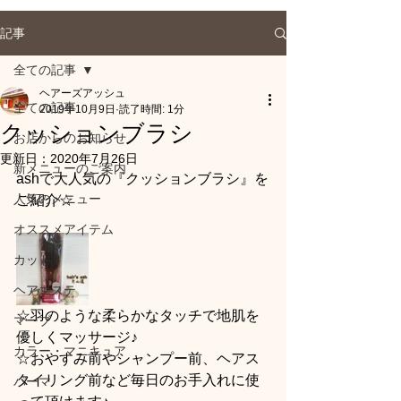
記事
全ての記事
ヘアーズアッシュ
全ての記事
2019年10月9日
読了時間: 1分
クッションブラシ
お店からのお知らせ
更新日：
2020年7月26日
新メニューのご案内
ashで大人気の『クッションブラシ』を
人気のメニュー
ご紹介☆
オススメアイテム
カット
ヘアエステ
☆羽のような柔らかなタッチで地肌を
マーブ
優しくマッサージ♪
カラー・マニキュア
☆おやすみ前やシャンプー前、ヘアス
タイリング前など毎日のお手入れに使
パーマ