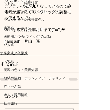
って頂けます♪
ストレート・縮毛矯正
☆ブラシの先が丸くなっているので静
セット・アップ・アレンジ
電気が起きにくく、ウィッグの調整に
も使えるんです♪
サロンの日々の出来事色々
講習会・レッスン
気になる方は是非お店まで(*'ω'*)❤
医療用かつら(ウィッグ)の活動
hairs ash　片山　遥
成人式
オススメアイテム
卒業式・入学式
お客様
美容の色々・美容知識
地域の活動・ボランティア・チャリティ
赤ちゃん筆
求人・採用情報
コメント
社員旅行