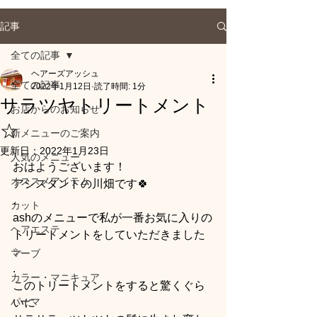
記事
全ての記事
ヘアーズアッシュ
全ての記事
2022年1月12日
読了時間: 1分
サラツヤトリートメント
お店からのお知らせ
☆
新メニューのご案内
更新日：
2022年1月23日
人気のメニュー
おはようございます！
オススメアイテム
アシスタントの川畑です🍀
.
カット
ashのメニューで私が一番お気に入りの
ヘアエステ
トリートメントをしていただきました
✨
マーブ
.
カラー・マニキュア
このトリートメントをすると驚くぐら
パーマ
いに