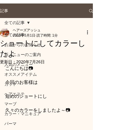
記事
全ての記事
ヘアーズアッシュ
全ての記事
2019年5月1日
読了時間: 1分
ショートにしてカラーし
お店からのお知らせ
たよ
新メニューのご案内
更新日：
2020年7月26日
人気のメニュー
こんにちは📷
オススメアイテム
今回のお客様は
カット
ヘアエステ
短めのショートにし
マーブ
久々のカラーをしましたよ～📷
カラー・マニキュア
パーマ