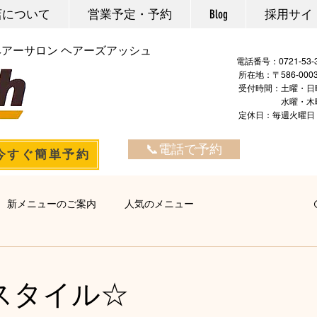
店について
営業予定・予約
Blog
採用サイ
ヘアーサロン ヘアーズアッシュ
電話番号：
所在地：〒586-00
​ ​受付時間：土曜・日
水曜・木曜・金曜：
定休日：毎週火
📞電話で予約
今すぐ簡単予約
新メニューのご案内
人気のメニュー
ヘアエステ
マーブ
カラー・マニキュア
パーマ
スタイル☆