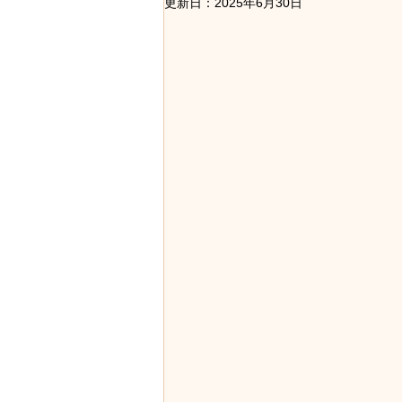
ストレート・縮毛矯正
セット
更新日：
2025年6月30日
講習会・レッスン
医療用かつ
美容の色々・美容知識
地域の
求人・採用情報
社員旅行