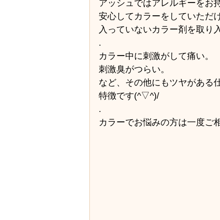
ストレート・縮毛矯正
セット
アッシュではアレルギーをお
安心してカラーをしていただ
入っていないカラー剤を取り入れ
講習会・レッスン
医療用かつ
.
カラー中に刺激がして痛い。
刺激臭がつらい。
美容の色々・美容知識
地域の
など、その他にもツヤがある
特徴です(^▽^)/
.
求人・採用情報
社員旅行
カラーでお悩みの方は一度ご相