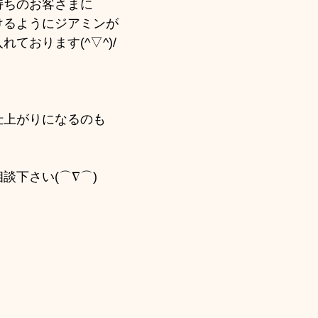
・アップ・アレンジ
サロンの日々の出来事色々
持ちのお客さまに
けるようにジアミンが
ております(^▽^)/
ら(ウィッグ)の活動
成人式
卒業式・入学式
お客様
活動・ボランティア・チャリティ
赤ちゃん筆
仕上がりになるのも
ヘアドネーション
河内長野市の色々
カラー
談下さい(⌒∇⌒)