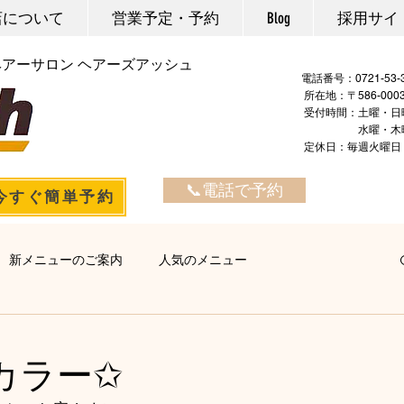
店について
営業予定・予約
Blog
採用サイ
ヘアーサロン ヘアーズアッシュ
電話番号：
所在地：〒586-00
​ ​受付時間：土曜・日
水曜・木曜・金曜：
定休日：毎週火
📞電話で予約
今すぐ簡単予約
新メニューのご案内
人気のメニュー
ヘアエステ
マーブ
カラー・マニキュア
パーマ
カラー✩