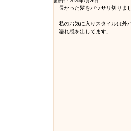
ストレート・縮毛矯正
セット
更新日：
2020年7月26日
長かった髪をバッサリ切りま
私のお気に入りスタイルは外
講習会・レッスン
医療用かつ
濡れ感を出してます。
美容の色々・美容知識
地域の
求人・採用情報
社員旅行