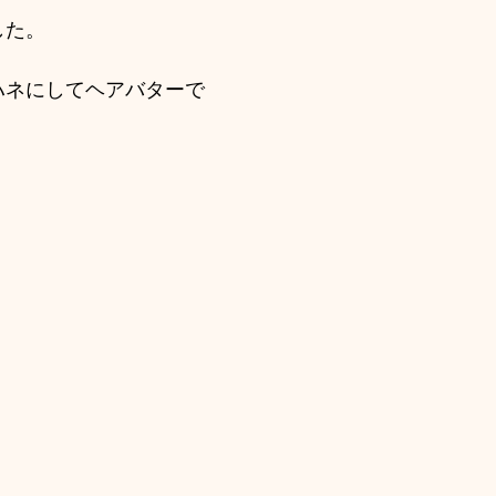
・アップ・アレンジ
サロンの日々の出来事色々
した。
ハネにしてヘアバターで
ら(ウィッグ)の活動
成人式
卒業式・入学式
お客様
活動・ボランティア・チャリティ
赤ちゃん筆
ヘアドネーション
河内長野市の色々
カラー