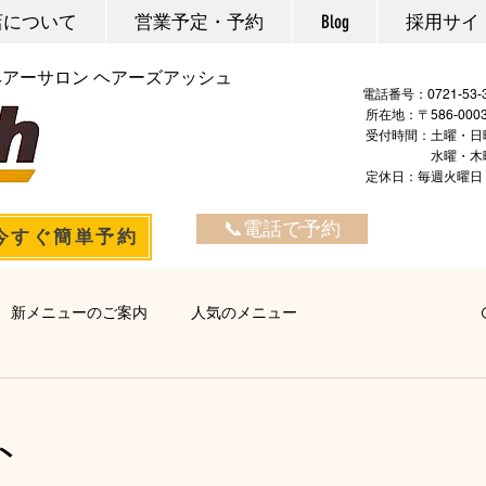
店について
営業予定・予約
Blog
採用サイ
ヘアーサロン ヘアーズアッシュ
電話番号：
所在地：〒586-00
​ ​受付時間：土曜・日
水曜・木曜・金曜：
定休日：毎週火
📞電話で予約
今すぐ簡単予約
新メニューのご案内
人気のメニュー
ヘアエステ
マーブ
カラー・マニキュア
パーマ
ト