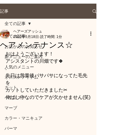
記事
全ての記事
ヘアーズアッシュ
全ての記事
2022年5月18日
読了時間: 1分
ヘアメンテナンス☆
お店からのお知らせ
おはようございます！
新メニューのご案内
アシスタントの川畑です🍀
人気のメニュー
.
先日は営業後パサパサになってた毛先
オススメアイテム
を
カット
カットしていただきました✂
伸ばし中なのでケアが欠かせません(笑)
ヘアエステ
マーブ
カラー・マニキュア
パーマ