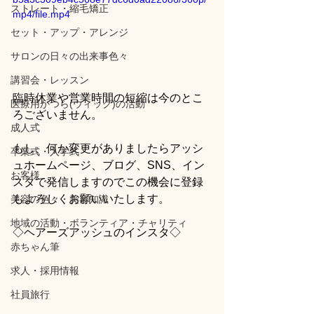
ストレート・縮毛矯正
mp4/file.mp4
セット・アップ・アレンジ
サロンの日々の出来事色々
講習会・レッスン
臨時休業や営業時間の短縮は今のとこ
医療用かつら(ウィッグ)の活動
ろございません。
成人式
もし、何か変更がありましたらアッシ
卒業式・入学式
ュホームページ、ブログ、SNS、イン
お客様
スタで発信しますのでこの機会に登録
もよろしくお願いいたします。
美容の色々・美容知識
地域の活動・ボランティア・チャリティ
◇ヘアーズアッシュのインスタ◇
赤ちゃん筆
求人・採用情報
社員旅行