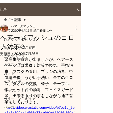
記事
全ての記事
ヘアーズアッシュ
全ての記事
2020年4月17日
読了時間: 1分
ヘアーズアッシュのコロ
お店からのお知らせ
ナ対策✩
新メニューのご案内
更新日：
2020年7月26日
人気のメニュー
緊急事態宣言が出ましたが、ヘアーズ
オススメアイテム
アッシュはコロナ対策で換気、手指消
毒、マスクの着用、ブラシの消毒、空
カット
気清浄機、うがい手洗い、全てのクロ
ヘアエステ
ス、タオルの交換、椅子、テーブル、
本、セット台の消毒、フェイスガード
マーブ
等、出来る限りの事をしながら通常営
カラー・マニキュア
業をしております。
パーマ
https://video.wixstatic.com/video/b7ec1e_5b
b5a3c309eb4c568e77dc6d0ad22086/360p/