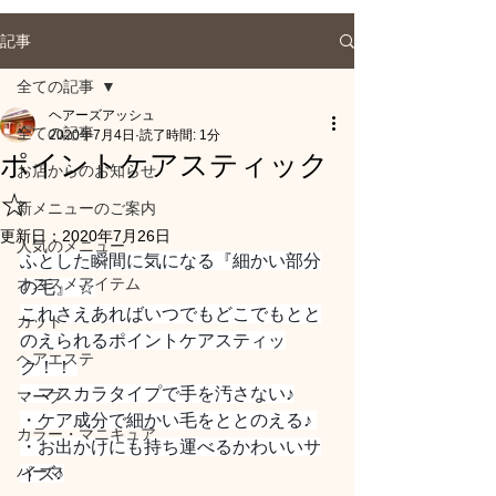
記事
全ての記事
ヘアーズアッシュ
全ての記事
2020年7月4日
読了時間: 1分
ポイントケアスティック
お店からのお知らせ
☆
新メニューのご案内
更新日：
2020年7月26日
人気のメニュー
ふとした瞬間に気になる『細かい部分
オススメアイテム
の毛』 ☆
これさえあればいつでもどこでもとと
カット
のえられるポイントケアスティッ
ヘアエステ
ク！！ 
・マスカラタイプで手を汚さない♪
マーブ
・ケア成分で細かい毛をととのえる♪ 
カラー・マニキュア
・お出かけにも持ち運べるかわいいサ
パーマ
イズ♪