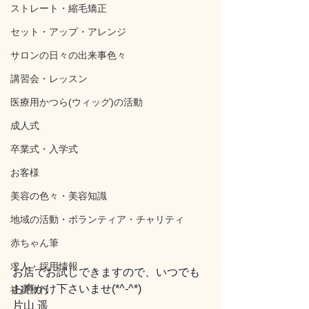
ストレート・縮毛矯正
セット・アップ・アレンジ
サロンの日々の出来事色々
講習会・レッスン
医療用かつら(ウィッグ)の活動
成人式
卒業式・入学式
お客様
美容の色々・美容知識
地域の活動・ボランティア・チャリティ
赤ちゃん筆
求人・採用情報
お店でお試しできますので、いつでも
お声かけ下さいませ(*^-^*)
社員旅行
片山 遥