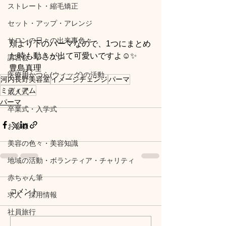
ストレート・縮毛矯正
セット・アップ・アレンジ
サロンの日々の出来事色々
頬より下のパーマなので、1つにまとめ
た時も動きが出て可愛いですよ☺️✨ 
講習会・レッスン
豊島真理 
医療用かつら(ウィッグ)の活動
河内長野美容室
イメージチェンジ
パーマ
ミディアム
成人式
パーマ
卒業式・入学式
お客様
美容の色々・美容知識
地域の活動・ボランティア・チャリティ
赤ちゃん筆
コメント
求人・採用情報
社員旅行