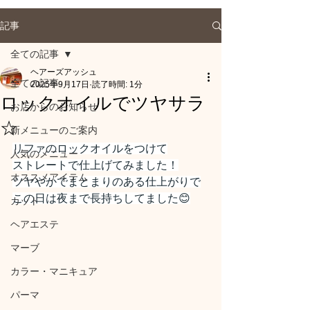
記事
全ての記事
ヘアーズアッシュ
全ての記事
2025年9月17日
読了時間: 1分
ロックオイルでツヤサラ
お店からのお知らせ
☆
新メニューのご案内
リファのロックオイルをつけて
人気のメニュー
ストレートで仕上げてみました！
オススメアイテム
ツヤやかでまとまりのある仕上がりで
この日は夜まで長持ちしてました😊
カット
ヘアエステ
マーブ
カラー・マニキュア
パーマ