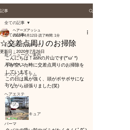
記事
全ての記事
ヘアーズアッシュ
全ての記事
2019年6月12日
読了時間: 1分
☆交差点周りのお掃除
お店からのお知らせ
更新日：
2020年7月26日
新メニューのご案内
こんにちは！ashの片山です(*‘ω‘ *)
人気のメニュー
手が空いた時に交差点周りのお掃除を
しています♪
オススメアイテム
この日は風が強く、頭がボサボサにな
カット
りながら頑張りました(笑)
ヘアエステ
マーブ
カラー・マニキュア
パーマ