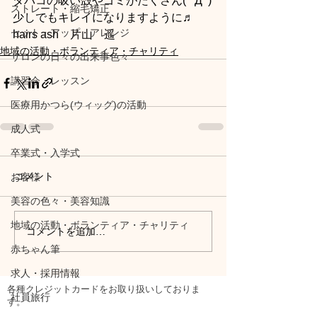
タバコの吸い殻やゴミがたくさん( ﾟДﾟ)
ストレート・縮毛矯正
少しでもキレイになりますように♬
セット・アップ・アレンジ
hairs ash　片山　遥
地域の活動・ボランティア・チャリティ
サロンの日々の出来事色々
講習会・レッスン
医療用かつら(ウィッグ)の活動
成人式
卒業式・入学式
コメント
お客様
美容の色々・美容知識
地域の活動・ボランティア・チャリティ
コメントを追加…
赤ちゃん筆
求人・採用情報
各種クレジットカードをお取り扱いしておりま
社員旅行
す。