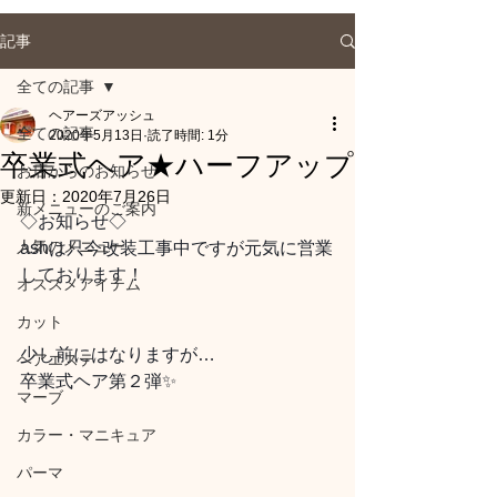
記事
全ての記事
ヘアーズアッシュ
全ての記事
2020年5月13日
読了時間: 1分
卒業式ヘア★ハーフアップ
お店からのお知らせ
更新日：
2020年7月26日
新メニューのご案内
◇お知らせ◇
人気のメニュー
ashは只今改装工事中ですが元気に営業
しております！
オススメアイテム
カット
少し前にはなりますが…
ヘアエステ
卒業式ヘア第２弾✨
マーブ
カラー・マニキュア
パーマ