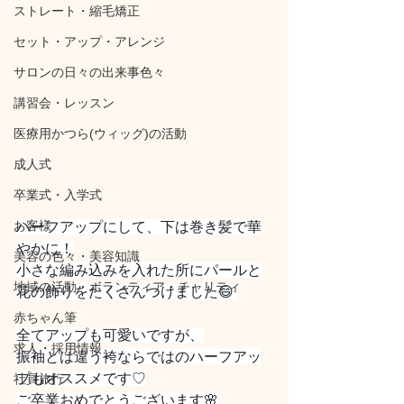
ストレート・縮毛矯正
セット・アップ・アレンジ
サロンの日々の出来事色々
講習会・レッスン
医療用かつら(ウィッグ)の活動
成人式
卒業式・入学式
お客様
ハーフアップにして、下は巻き髪で華
やかに！
美容の色々・美容知識
小さな編み込みを入れた所にパールと
地域の活動・ボランティア・チャリティ
花の飾りをたくさんつけました😄 
赤ちゃん筆
全てアップも可愛いですが、
求人・採用情報
振袖とは違う袴ならではのハーフアッ
プもオススメです♡
社員旅行
ご卒業おめでとうございます🌸