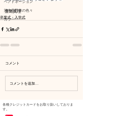
ヘアドネーション
河内長野市の色々
豊島真理
卒業式・入学式
カラー
コメント
コメントを追加…
各種クレジットカードをお取り扱いしておりま
す。