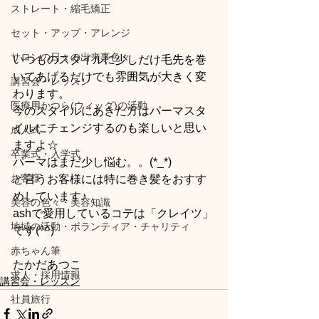
ストレート・縮毛矯正
セット・アップ・アレンジ
サロンの日々の出来事色々
いつものスタイルに少しだけ毛先を巻
いてあげるだけでも雰囲気が大きく変
講習会・レッスン
わります。
医療用かつら(ウィッグ)の活動
今のスタイルにあきた方はパーマスタ
イルにチェンジするのも楽しいと思い
成人式
ますよ☆
卒業式・入学式
パーマはまだ少し悩む。。(*_*)
お客様
と言うお客様には特に巻き髪をおすす
めしています♪
美容の色々・美容知識
ashで愛用しているコテは「クレイツ」
地域の活動・ボランティア・チャリティ
です(^^)
赤ちゃん筆
たかだあつこ
求人・採用情報
講習会・レッスン
社員旅行