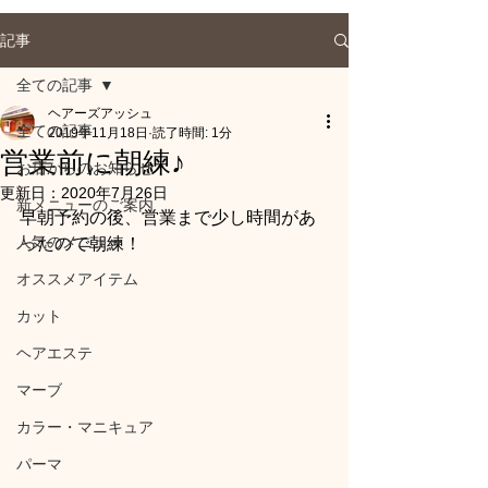
記事
全ての記事
ヘアーズアッシュ
全ての記事
2019年11月18日
読了時間: 1分
営業前に朝練♪
お店からのお知らせ
更新日：
2020年7月26日
新メニューのご案内
早朝予約の後、営業まで少し時間があ
人気のメニュー
ったので朝練！
オススメアイテム
カット
ヘアエステ
マーブ
カラー・マニキュア
パーマ