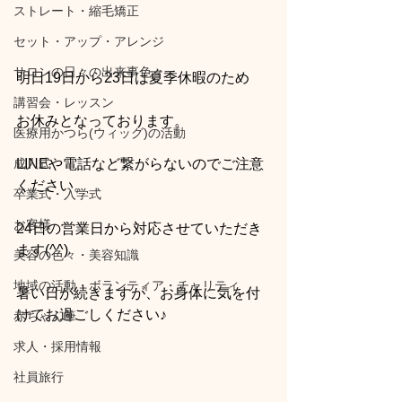
ストレート・縮毛矯正
セット・アップ・アレンジ
サロンの日々の出来事色々
明日19日から23日は夏季休暇のため
講習会・レッスン
お休みとなっております。
医療用かつら(ウィッグ)の活動
成人式
LINEや電話など繋がらないのでご注意
ください。
卒業式・入学式
お客様
24日の営業日から対応させていただき
ます(^^)
美容の色々・美容知識
地域の活動・ボランティア・チャリティ
暑い日が続きますが、お身体に気を付
けてお過ごしください♪
赤ちゃん筆
求人・採用情報
社員旅行