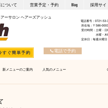
店について
営業予定・予約
Blog
採用サイ
ヘアーサロン ヘアーズアッシュ
電話番号：
所在地：〒586-00
​ ​受付時間：土曜・日
水曜・木曜・金曜：
定休日：毎週火
📞電話で予約
今すぐ簡単予約
新メニューのご案内
人気のメニュー
ヘアエステ
マーブ
カラー・マニキュア
パーマ
☆