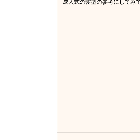
ストレート・縮毛矯正
セット
成人式の髪型の参考にしてみ
講習会・レッスン
医療用かつ
美容の色々・美容知識
地域の
求人・採用情報
社員旅行