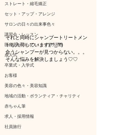
ストレート・縮毛矯正
セット・アップ・アレンジ
サロンの日々の出来事色々
講習会・レッスン
それと同時にシャンプートリートメン
医療用かつら(ウィッグ)の活動
トも入荷しています(*^_^*)
合うシャンプーが見つからない。。。
成人式
そんな悩みを解決しましょう♡♡
卒業式・入学式
お客様
美容の色々・美容知識
地域の活動・ボランティア・チャリティ
赤ちゃん筆
求人・採用情報
社員旅行