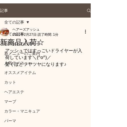
記事
全ての記事
ヘアーズアッシュ
全ての記事
2021年2月27日
読了時間: 1分
新商品入荷☆
お店からのお知らせ
アッシュではすっごいドライヤーが入
新メニューのご案内
荷しています＼(^o^)／
人気のメニュー
驚くほどツヤツヤになります♪
オススメアイテム
カット
ヘアエステ
マーブ
カラー・マニキュア
パーマ