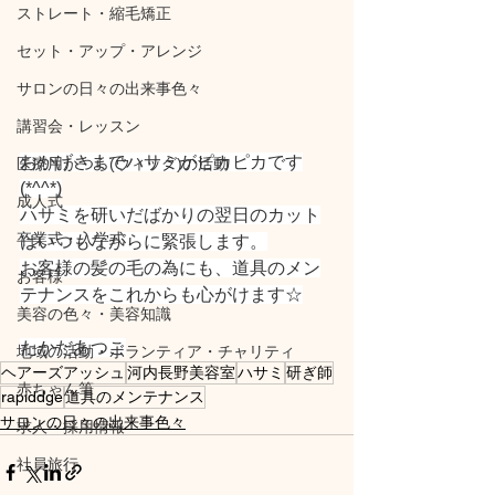
ストレート・縮毛矯正
セット・アップ・アレンジ
サロンの日々の出来事色々
講習会・レッスン
おかげさまでハサミがピカピカです
医療用かつら(ウィッグ)の活動
(*^^*)
成人式
ハサミを研いだばかりの翌日のカット
卒業式・入学式
はいつもながらに緊張します。
お客様の髪の毛の為にも、道具のメン
お客様
テナンスをこれからも心がけます☆
美容の色々・美容知識
たかだあつこ
地域の活動・ボランティア・チャリティ
ヘアーズアッシュ
河内長野美容室
ハサミ
研ぎ師
赤ちゃん筆
rapiddge
道具のメンテナンス
サロンの日々の出来事色々
求人・採用情報
社員旅行