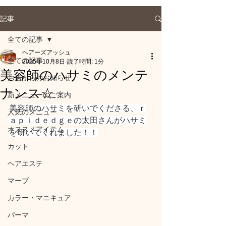
記事
全ての記事
ヘアーズアッシュ
全ての記事
2025年10月8日
読了時間: 1分
美容師のハサミのメンテ
お店からのお知らせ
ナンス☆
新メニューのご案内
美容師のハサミを研いでくださる、ｒ
人気のメニュー
ａｐｉｄｅｄｇｅの太田さんがハサミ
オススメアイテム
を研いでくれました！！
カット
ヘアエステ
マーブ
カラー・マニキュア
パーマ