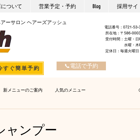
店について
営業予定・予約
Blog
採用サイ
ヘアーサロン ヘアーズアッシュ
電話番号：
所在地：〒586-00
​ ​受付時間：土曜・日
水曜・木曜・金曜：
定休日：毎週火
📞電話で予約
今すぐ簡単予約
新メニューのご案内
人気のメニュー
ヘアエステ
マーブ
カラー・マニキュア
パーマ
シャンプー