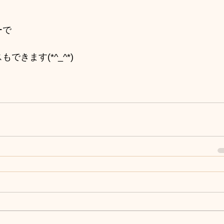
ーで
きます(*^_^*)