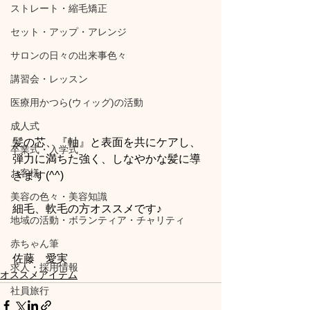
ストレート・縮毛矯正
セット・アップ・アレンジ
サロンの日々の出来事色々
講習会・レッスン
医療用かつら(ウィッグ)の活動
成人式
髪の芯、『軸』と表面を共にケアし、
卒業式・入学式
弾力に満ちた強く、しなやかな髪に導
お客様
きます(^^)
美容の色々・美容知識
細毛、軟毛の方オススメです♪
地域の活動・ボランティア・チャリティ
赤ちゃん筆
佐藤　愛実
求人・採用情報
オススメアイテム
社員旅行