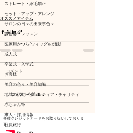
ストレート・縮毛矯正
セット・アップ・アレンジ
オススメアイテム
サロンの日々の出来事色々
講習会・レッスン
医療用かつら(ウィッグ)の活動
成人式
卒業式・入学式
コメント
お客様
美容の色々・美容知識
コメントを追加…
地域の活動・ボランティア・チャリティ
赤ちゃん筆
求人・採用情報
各種クレジットカードをお取り扱いしておりま
す。
社員旅行