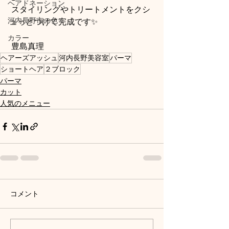
ヘアドネーション
 スタイリングやトリートメントをクシ
河内長野市の色々
ュっとつけて完成です✨
カラー
 豊島真理
ヘアーズアッシュ
河内長野美容室
パーマ
ショートヘア
２ブロック
パーマ
カット
人気のメニュー
コメント