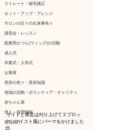
ストレート・縮毛矯正
セット・アップ・アレンジ
サロンの日々の出来事色々
講習会・レッスン
医療用かつら(ウィッグ)の活動
成人式
卒業式・入学式
お客様
美容の色々・美容知識
地域の活動・ボランティア・チャリティ
赤ちゃん筆
求人・採用情報
 サイドと襟足は刈り上げて２ブロッ
ク、ツイスト風にパーマをかけました
社員旅行
😊