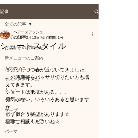
記事
全ての記事
ヘアーズアッシュ
全ての記事
2019年3月13日
読了時間: 1分
ショートスタイル
お店からのお知らせ
新メニューのご案内
人気のメニュー
３月少しづつ春が近づいてきました。
この時期髪をバッサリ切りたい方も増
オススメアイテム
えてきます。
カット
ショートは抵抗がある。。。
勇気がない。いろいろあると思います
ヘアエステ
が
マーブ
必ず似合う髪型があります☆
カラー・マニキュア
是非ご相談くださいね☆
パーマ