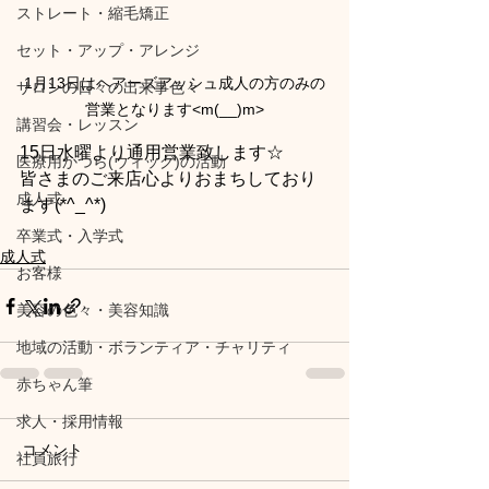
ストレート・縮毛矯正
セット・アップ・アレンジ
1月13日はヘアーズアッシュ成人の方のみの
サロンの日々の出来事色々
営業となります<m(__)m>
講習会・レッスン
15日水曜より通用営業致します☆
医療用かつら(ウィッグ)の活動
皆さまのご来店心よりおまちしており
成人式
ます(*^_^*)
卒業式・入学式
成人式
お客様
美容の色々・美容知識
地域の活動・ボランティア・チャリティ
赤ちゃん筆
求人・採用情報
コメント
社員旅行