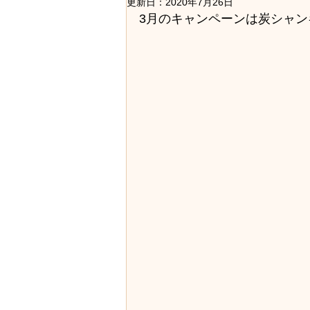
ストレート・縮毛矯正
セット
更新日：
2020年7月26日
3月のキャンペーンは炭シャンキ
講習会・レッスン
医療用かつ
美容の色々・美容知識
地域の
求人・採用情報
社員旅行