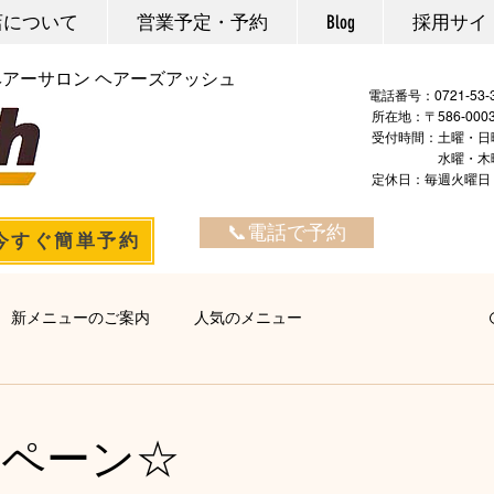
店について
営業予定・予約
Blog
採用サイ
ヘアーサロン ヘアーズアッシュ
電話番号：
所在地：〒586-00
​ ​受付時間：土曜・日
水曜・木曜・金曜：
定休日：毎週火
📞電話で予約
今すぐ簡単予約
新メニューのご案内
人気のメニュー
ヘアエステ
マーブ
カラー・マニキュア
パーマ
ンペーン☆