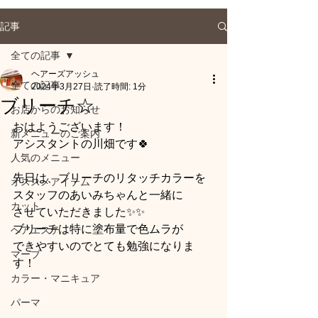
記事
全ての記事
ヘアーズアッシュ
全ての記事
2024年3月27日
読了時間: 1分
ブリーチ☆
お店からのお知らせ
おはようございます！
新メニューのご案内
アシスタントの川畑です🍀
人気のメニュー
先日は、ブリーチのリタッチカラーを
オススメアイテム
スタッフのあいみちゃんと一緒に
カット
させていただきました✨✨
ブリーチは特に塗布量で色ムラが
ヘアエステ
できやすいのでとても勉強になりま
マーブ
す！
カラー・マニキュア
パーマ