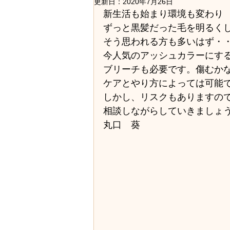
ストレート・縮毛矯正
セット
更新日：
2020年7月26日
新生活も始まり環境も変わり
ずっと黒髪だった毛を明るく
そう思われる方も多いはず・
講習会・レッスン
医療用かつ
今人気のアッシュカラーにす
ブリーチも必要です。傷むか
ケアとやり方によっては可能
美容の色々・美容知識
地域の
しかし、リスクもありますの
相談しながらしていきましょ
求人・採用情報
社員旅行
丸口　葵