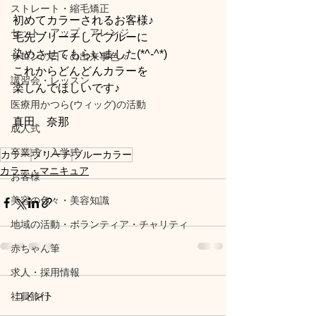
ストレート・縮毛矯正
初めてカラーされるお客様♪
セット・アップ・アレンジ
毛先ブリーチしてブルーに
染めさせてもらいました(*^-^*)
サロンの日々の出来事色々
これからどんどんカラーを
講習会・レッスン
楽しんでほしいです♪
医療用かつら(ウィッグ)の活動
真田　奈那
成人式
卒業式・入学式
カラー
ブリーチ
ブルーカラー
カラー・マニキュア
お客様
美容の色々・美容知識
地域の活動・ボランティア・チャリティ
赤ちゃん筆
求人・採用情報
コメント
社員旅行