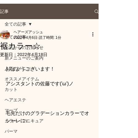
記事
全ての記事
ヘアーズアッシュ
全ての記事
2022年4月6日
読了時間: 1分
裾カラー☆
お店からのお知らせ
更新日：
2022年4月18日
新メニューのご案内
人気のメニュー
おはようございます！
オススメアイテム
アシスタントの佐藤です('ω')ノ
カット
ヘアエステ
マーブ
毛先だけのグラデーションカラーでオ
シャレに♪
カラー・マニキュア
パーマ