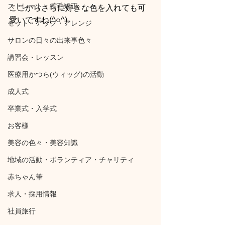
ストレート・縮毛矯正
ここからさらに好きな色を入れても可
愛いですね(^○^)
セット・アップ・アレンジ
サロンの日々の出来事色々
講習会・レッスン
医療用かつら(ウィッグ)の活動
成人式
卒業式・入学式
お客様
美容の色々・美容知識
地域の活動・ボランティア・チャリティ
赤ちゃん筆
求人・採用情報
社員旅行