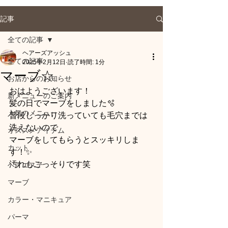
記事
全ての記事
ヘアーズアッシュ
全ての記事
2025年2月12日
読了時間: 1分
マーブ☆
お店からのお知らせ
おはようございます！
新メニューのご案内
髪の日でマーブをしました🫧
人気のメニュー
普段しっかり洗っていても毛穴までは
洗えないので
オススメアイテム
マーブをしてもらうとスッキリしま
カット
す！✨
汚れもごっそりです笑
ヘアエステ
マーブ
カラー・マニキュア
パーマ