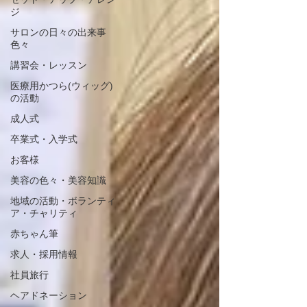
ジ
サロンの日々の出来事
色々
講習会・レッスン
医療用かつら(ウィッグ)
の活動
成人式
卒業式・入学式
お客様
美容の色々・美容知識
地域の活動・ボランティ
ア・チャリティ
赤ちゃん筆
求人・採用情報
社員旅行
ヘアドネーション