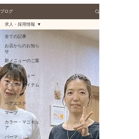
ブログ
求人・採用情報
全ての記事
お店からのお知ら
せ
新メニューのご案
内
人気のメニュー
オススメアイテム
カット
ヘアエステ
マーブ
カラー・マニキュ
ア
パーマ