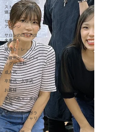
ストレート・縮毛
矯正
セット・アップ・
アレンジ
サロンの日々の出
来事色々
講習会・レッスン
医療用かつら(ウィ
ッグ)の活動
成人式
卒業式・入学式
お客様
美容の色々・美容
知識
地域の活動・ボラ
ンティア・チャリ
ティ