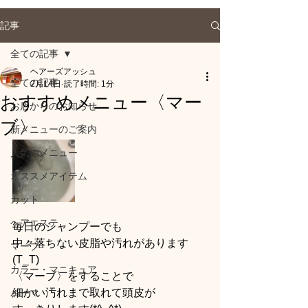
記事
全ての記事
ヘアーズアッシュ
全ての記事
2月14日
読了時間: 1分
おすすめメニュー〈マー
お店からのお知らせ
ブ〉
新メニューのご案内
人気のメニュー
オススメアイテム
カット
ヘアエステ
毎日のシャンプーでも
中々落ちない皮脂や汚れがあります
マーブ
(T_T)
カラー・マニキュア
〈マーブ〉をすることで
細かい汚れまで取れて頭皮が
パーマ