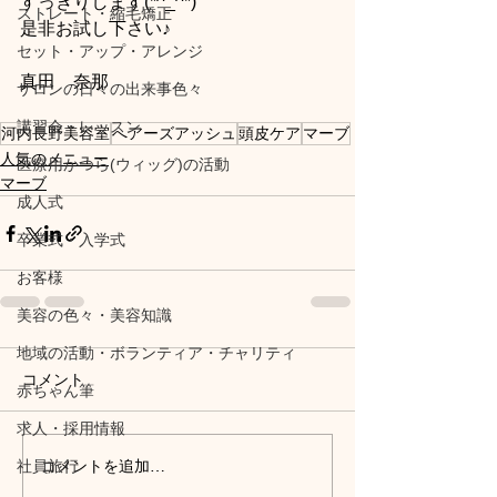
すっきりします(*^_^*)
ストレート・縮毛矯正
是非お試し下さい♪
セット・アップ・アレンジ
真田　奈那
サロンの日々の出来事色々
講習会・レッスン
河内長野美容室
へアーズアッシュ
頭皮ケア
マーブ
人気のメニュー
医療用かつら(ウィッグ)の活動
マーブ
成人式
卒業式・入学式
お客様
美容の色々・美容知識
地域の活動・ボランティア・チャリティ
コメント
赤ちゃん筆
求人・採用情報
コメントを追加…
社員旅行