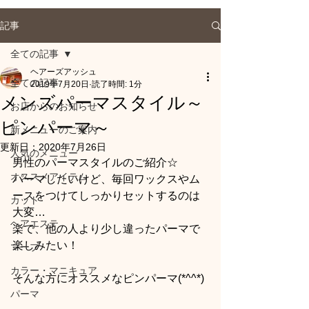
記事
全ての記事
ヘアーズアッシュ
全ての記事
2019年7月20日
読了時間: 1分
メンズパーマスタイル～
お店からのお知らせ
ピンパーマ～
新メニューのご案内
更新日：
2020年7月26日
人気のメニュー
男性のパーマスタイルのご紹介☆
オススメアイテム
パーマしたいけど、毎回ワックスやム
ースをつけてしっかりセットするのは
カット
大変…
ヘアエステ
楽で、他の人より少し違ったパーマで
楽しみたい！
マーブ
カラー・マニキュア
そんな方にオススメなピンパーマ(*^^*)
パーマ