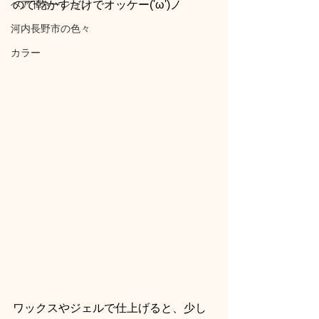
ので乾かすだけでオッケー('ω')ノ
ヘアドネーション
河内長野市の色々
カラー
ワックスやジェルで仕上げると、少し